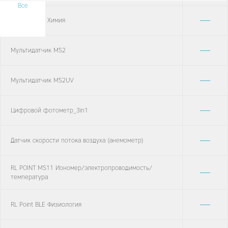
Все
—
RL Point BLE Химия
—
Мультидатчик MS2
—
Мультидатчик MS2UV
—
Цифровой фотометр_3in1
—
Датчик скорости потока воздуха (анемометр)
RL POINT MS11 Иономер/электропроводимость/
—
температура
—
RL Point BLE Физиология