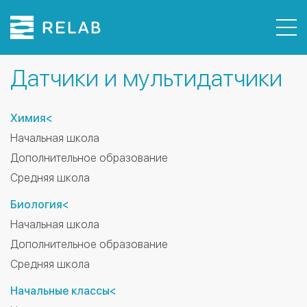
Датчики
Датчики и мультидатчики
Комплекты
Демо версия ПО
Химия<
О компании
Начальная школа
Контакты
Дополнительное образование
Москва
Средняя школа
+7 495 740-26-78
Биология<
С 10.00 до 20.00, Сб Вс - выходной
Начальная школа
Дополнительное образование
Средняя школа
Начальные классы<