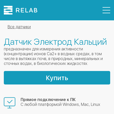
Датчики
Все датчики
Комплекты
Датчик Электрод Кальций
Демо версия ПО
О компании
предназначен для измерения активности
(концентрации) ионов Са2+ в водных средах, в том
Контакты
числе в вытяжках почв, в природных, минеральных и
сточных водах, в биологических жидкостях.
Москва
+7 495 740-26-78
Купить
С 10.00 до 20.00, Сб Вс - выходной
Прямое подключение к ПК
С любой платформой Windows, Mac, Linux