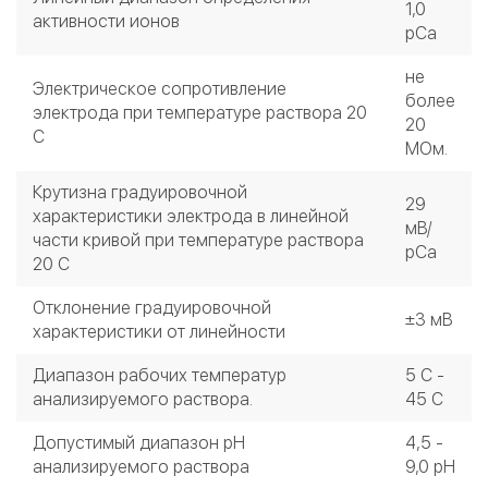
1,0
активности ионов
рСа
не
Электрическое сопротивление
более
электрода при температуре раствора 20
20
С
МОм.
Крутизна градуировочной
29
характеристики электрода в линейной
мВ/
части кривой при температуре раствора
рСа
20 С
Отклонение градуировочной
±3 мВ
характеристики от линейности
Диапазон рабочих температур
5 С -
анализируемого раствора.
45 С
Допустимый диапазон рН
4,5 -
анализируемого раствора
9,0 рН