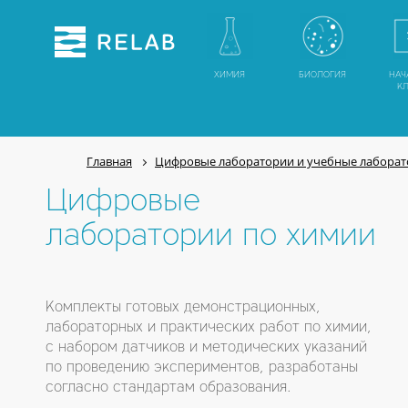
ХИМИЯ
БИОЛОГИЯ
НАЧ
К
Главная
Цифровые лаборатории и учебные лабора
Цифровые
лаборатории по химии
Комплекты готовых демонстрационных,
лабораторных и практических работ по химии,
с набором датчиков и методических указаний
по проведению экспериментов, разработаны
согласно стандартам образования.