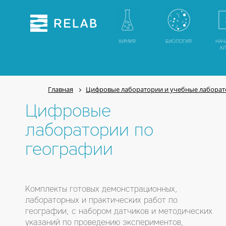
ХИМИЯ
БИОЛОГИЯ
НАЧ
К
Главная
Цифровые лаборатории и учебные лабора
Цифровые
лаборатории по
географии
Комплекты готовых демонстрационных,
лабораторных и практических работ по
географии, с набором датчиков и методических
указаний по проведению экспериментов,