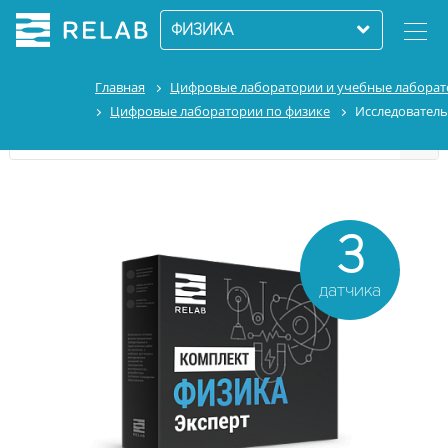
ФИЗИКА
Главная
Цифровые лаборатории и учебные лабора
Цифровые лаборатории по физике
Исследовател
Эксперт / 47 390 руб
3
датчика