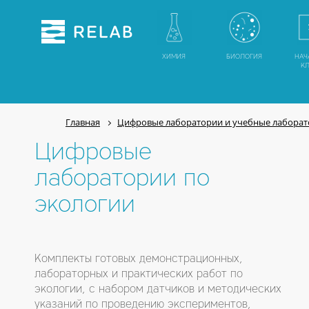
ХИМИЯ
БИОЛОГИЯ
НАЧ
К
Главная
Цифровые лаборатории и учебные лабора
Цифровые
лаборатории по
экологии
Комплекты готовых демонстрационных,
лабораторных и практических работ по
экологии, с набором датчиков и методических
указаний по проведению экспериментов,