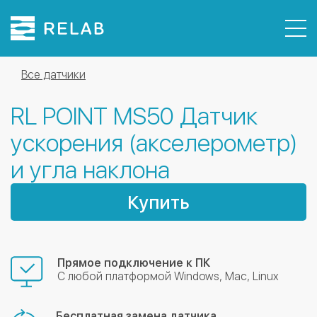
Датчики
Все датчики
Комплекты
RL POINT MS50 Датчик
Демо версия ПО
О компании
ускорения (акселерометр)
Контакты
и угла наклона
Москва
Купить
+7 495 740-26-78
С 10.00 до 20.00, Сб Вс - выходной
Прямое подключение к ПК
С любой платформой Windows, Mac, Linux
Бесплатная замена датчика