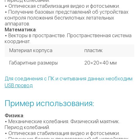
Период колебаний.
• Оптическая стабилизация видео и фотосъемки.
• Получение базовых представлений об устройствах
контроля положения беспилотных летательных
аппаратов.
Математика
:
• Векторы в пространстве. Пространственная система
координат.
Материал корпуса
пластик
Габаритные размеры
20×20×40 мм
Диапазон измерений
0°-360°
Для соединения с ПК и считывания данных необходим
Количество осей измерений
3
USB провод
Дискретность измерений
1°
Пример использования:
Погрешность измерений
1°
Физика
:
• Механические колебания. Физический маятник.
Материал корпуса
пластик
Период колебаний.
• Оптическая стабилизация видео и фотосъемки.
Габаритные размеры
20×20×40 мм